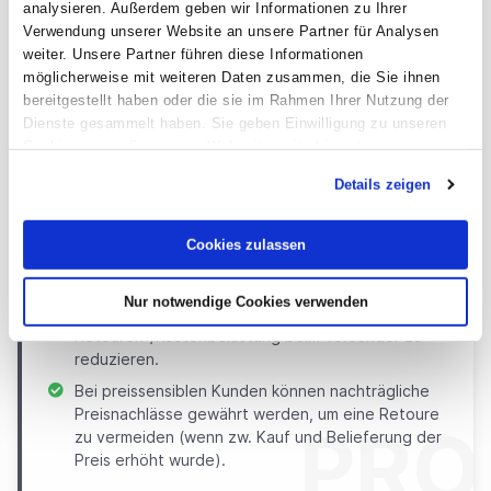
Zahlungsfluss vor dem Warentransport erfolgt.
analysieren. Außerdem geben wir Informationen zu Ihrer
Verwendung unserer Website an unsere Partner für Analysen
Kunden bevorzugen Risikominimierung und
weiter. Unsere Partner führen diese Informationen
präferieren daher Rechnungskauf vor E-Payment
möglicherweise mit weiteren Daten zusammen, die Sie ihnen
vor Vorkasse.
bereitgestellt haben oder die sie im Rahmen Ihrer Nutzung der
Frauen präferieren mit 77 % den Rechnungskauf
Dienste gesammelt haben. Sie geben Einwilligung zu unseren
stärker als Männer (56 %).
Cookies, wenn Sie unsere Webseite weiterhin nutzen.
Die Beziehung mit unprofitablen Kunden kann
Details zeigen
seitens des Verkäufers beendet werden. Ein
Indikator ist das Retourenverhalten bzw. die damit
verbundenen Kosten.
Cookies zulassen
Je nach Kundenbonität und/oder Retourenhistorie
können die angebotenen Zahlungsarten
Nur notwendige Cookies verwenden
eingeschränkt werden, um die
Retouren-/Kostenbelastung beim Versender zu
reduzieren.
Bei preissensiblen Kunden können nachträgliche
Preisnachlässe gewährt werden, um eine Retoure
PRO
zu vermeiden (wenn zw. Kauf und Belieferung der
Preis erhöht wurde).