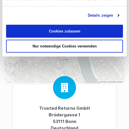
Cookies, wenn Sie unsere Webseite weiterhin nutzen.
* indicates a required field
Details zeigen
Submit
Reset
Cookies zulassen
The data is transmitted encrypted with SSL.
Nur notwendige Cookies verwenden
Trusted Returns GmbH
Brüdergasse 1
53111 Bonn
Deutschland