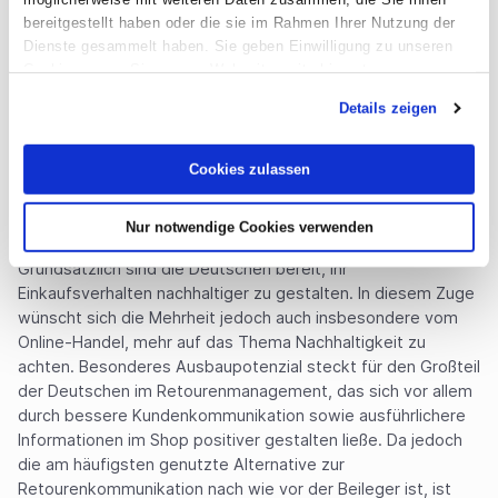
nach Hause geliefert werden können.
bereitgestellt haben oder die sie im Rahmen Ihrer Nutzung der
Im Sinne der Nachhaltigkeit wäre darüber hinaus beinahe
Dienste gesammelt haben. Sie geben Einwilligung zu unseren
jeder zweite deutsche Online-Shopper dazu bereit, sich
Cookies, wenn Sie unsere Webseite weiterhin nutzen.
zumindest teilweise an den Retourenkosten zu beteiligen
Details zeigen
(46%). Am ehesten ließe sich dabei die Altersgruppe der
55-64-Jährigen auf eine Kostenbeteiligung ein (49%),
gefolgt von 48 Prozent bei den 18-24-Jährigen. Dem
Cookies zulassen
entgegen steht jedoch die Gruppe der Über-65-Jährigen,
von denen 72 Prozent die Kostenpflicht komplett beim
Nur notwendige Cookies verwenden
Online-Händler sehen.
Grundsätzlich sind die Deutschen bereit, ihr
Einkaufsverhalten nachhaltiger zu gestalten. In diesem Zuge
wünscht sich die Mehrheit jedoch auch insbesondere vom
Online-Handel, mehr auf das Thema Nachhaltigkeit zu
achten. Besonderes Ausbaupotenzial steckt für den Großteil
der Deutschen im Retourenmanagement, das sich vor allem
durch bessere Kundenkommunikation sowie ausführlichere
Informationen im Shop positiver gestalten ließe. Da jedoch
die am häufigsten genutzte Alternative zur
Retourenkommunikation nach wie vor der Beileger ist, ist