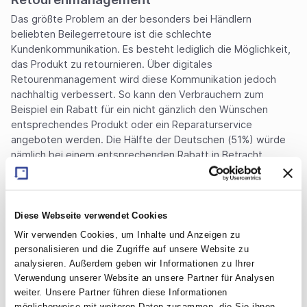
Das größte Problem an der besonders bei Händlern
beliebten Beilegerretoure ist die schlechte
Kundenkommunikation. Es besteht lediglich die Möglichkeit,
das Produkt zu retournieren. Über digitales
Retourenmanagement wird diese Kommunikation jedoch
nachhaltig verbessert. So kann den Verbrauchern zum
Beispiel ein Rabatt für ein nicht gänzlich den Wünschen
entsprechendes Produkt oder ein Reparaturservice
angeboten werden. Die Hälfte der Deutschen (51%) würde
nämlich bei einem entsprechenden Rabatt in Betracht
ziehen, das Produkt im Sinne der Nachhaltigkeit lieber zu
behalten als zu retournieren, 29 Prozent würden einen
angebotenen Reparaturservice nutzen.
Diese Webseite verwendet Cookies
Ferner würden die Kunden auch hybride Lösungen bei Kauf
Wir verwenden Cookies, um Inhalte und Anzeigen zu
und Retoure begrüßen: 53 Prozent hätten gerne die
personalisieren und die Zugriffe auf unsere Website zu
Möglichkeit, online bestellte Waren auch im stationären
analysieren. Außerdem geben wir Informationen zu Ihrer
Handel zurückzugeben. Zudem würde knapp ein Drittel
Verwendung unserer Website an unsere Partner für Analysen
(30%) das Konzept „Flagship-Store“ nutzen wollen, bei dem
weiter. Unsere Partner führen diese Informationen
Produkte im Einzelhandel probiert und getestet und dann
möglicherweise mit weiteren Daten zusammen, die Sie ihnen